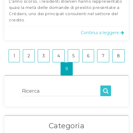
L'anno scorso, i residenti stranieri hanno rappresentato
quasi la metà delle domande di prestito presentate a
Crédaris, uno dei principali consulenti nel settore del
credito.
Continui a leggere
1
2
3
4
5
6
7
8
9
Ricerca
Categoria