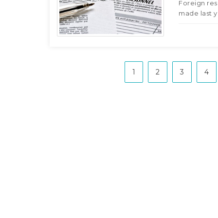
Foreign res
made last y
1
2
3
4