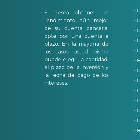
C
Si desea obtener un
rendimiento aún mejor
C
de su cuenta bancaria,
C
opte por una cuenta a
C
plazo. En la mayoría de
C
los casos, usted mismo
puede elegir la cantidad,
H
el plazo de la inversión y
C
la fecha de pago de los
C
intereses.
L
L
C
C
B