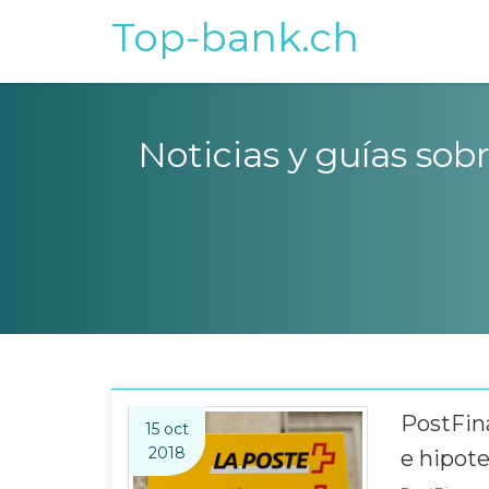
Top-bank.ch
Noticias y guías sob
PostFin
15 oct
2018
e hipot