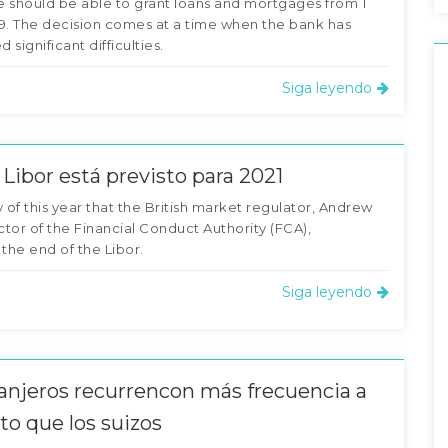
 should be able to grant loans and mortgages from 1
9. The decision comes at a time when the bank has
significant difficulties.
Siga leyendo
e Libor está previsto para 2021
ly of this year that the British market regulator, Andrew
ector of the Financial Conduct Authority (FCA),
he end of the Libor.
Siga leyendo
ranjeros recurrencon más frecuencia a
to que los suizos