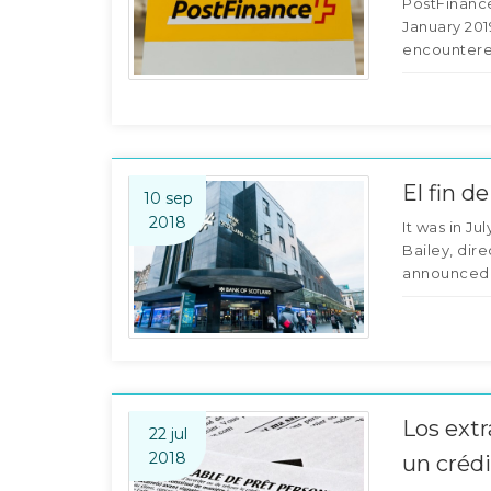
PostFinance
January 201
encountered 
El fin d
10 sep
2018
It was in Ju
Bailey, dir
announced t
Los ext
22 jul
2018
un crédi