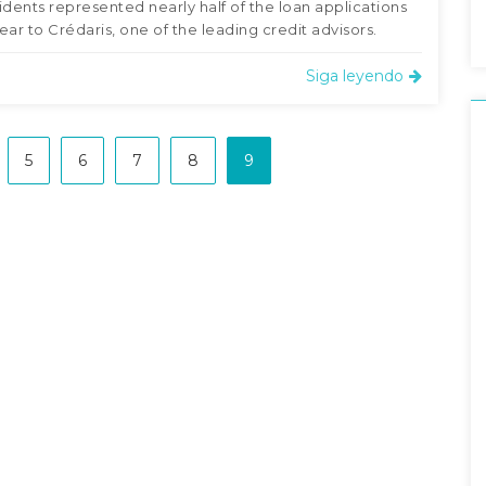
idents represented nearly half of the loan applications
ear to Crédaris, one of the leading credit advisors.
Siga leyendo
5
6
7
8
9