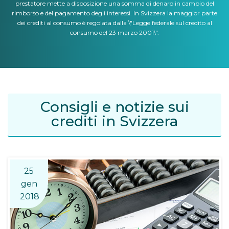
prestatore mette a disposizione una somma di denaro in cambio del
rimborso e del pagamento degli interessi. In Svizzera la maggior parte
dei crediti al consumo è regolata dalla \"Legge federale sul credito al
consumo del 23 marzo 2001\".
Consigli e notizie sui
crediti in Svizzera
25
gen
2018