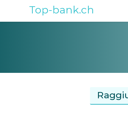
Top-bank.ch
Raggiu