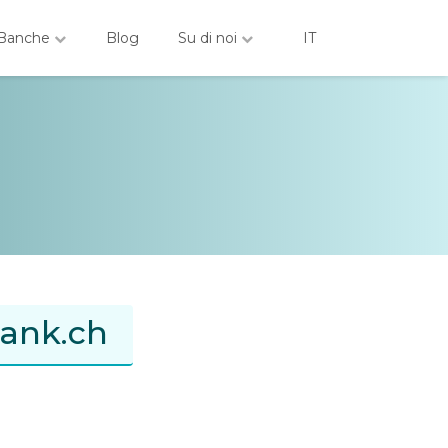
Banche
Blog
Su di noi
IT
bank.ch