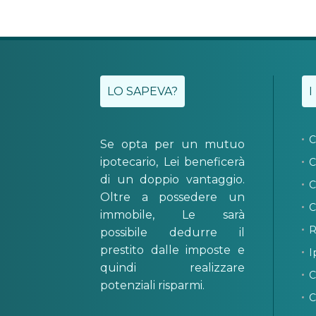
LO SAPEVA?
I
C
Se opta per un mutuo
ipotecario, Lei beneficerà
C
di un doppio vantaggio.
C
Oltre a possedere un
C
immobile, Le sarà
R
possibile dedurre il
prestito dalle imposte e
I
quindi realizzare
C
potenziali risparmi.
C