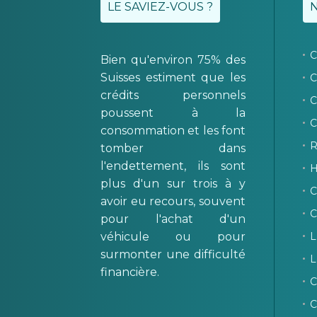
LE SAVIEZ-VOUS ?
C
Bien qu'environ 75% des
Suisses estiment que les
C
crédits personnels
C
poussent à la
C
consommation et les font
R
tomber dans
l'endettement, ils sont
H
plus d'un sur trois à y
C
avoir eu recours, souvent
C
pour l'achat d'un
véhicule ou pour
L
surmonter une difficulté
L
financière.
C
C