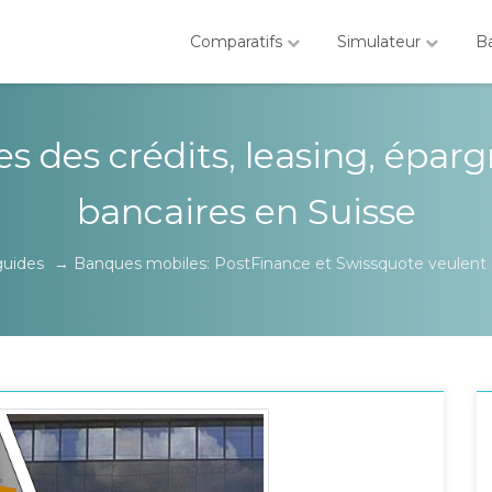
Comparatifs
Simulateur
B
es des crédits, leasing, éparg
bancaires en Suisse
guides
→
Banques mobiles: PostFinance et Swissquote veulent a