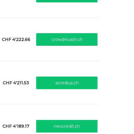
CHF 4'222.66
crowd4cash.ch
CHF 4'211.53
acredius.ch
CHF 4'189.17
neocredit.ch