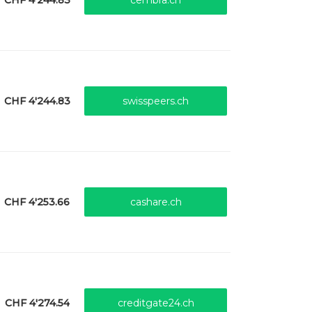
cembra.ch
CHF 4'244.83
swisspeers.ch
CHF 4'253.66
cashare.ch
CHF 4'274.54
creditgate24.ch