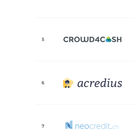
5
6
7