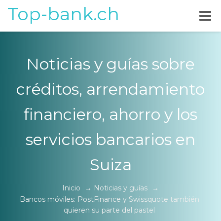
Top-bank.ch
Noticias y guías sobre
créditos, arrendamiento
financiero, ahorro y los
servicios bancarios en
Suiza
Inicio
→
Noticias y guías
→
Bancos móviles: PostFinance y Swissquote también
quieren su parte del pastel