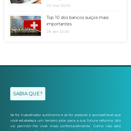
03 mai 2020
Top 10 dos bancos suíços mais
importantes
28 abr 2020
SABIA QUE?
Se for trabalhador autônomo e se for possível, é aconselhável que
você estabeleça um terceiro pilar para a sua futura reforma. Isto
vai permitir-lhe viver mais confortavelmente. Como não está