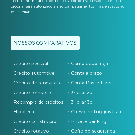
inscrito num fundo de pensões como trabalhador por conta
própria, será autorizado a efectuar pagamentos mais elevados ao
seu 3º pilar.
NOSSOS COMPARATIVOS
Crédito pessoal
Conta poupança
Crédito automóvel
Conta a prazo
Crédito de renovação
Conta Passe Livre
Crédito formacão
3º pilar 3a
Recompra de créditos
3º pilar 3b
Hipoteca
Crowdlending (investir)
Crédito construção
Private banking
Crédito rotativo
Cofre de segurança