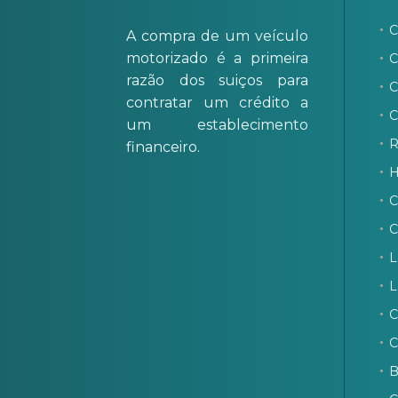
C
A compra de um veículo
motorizado é a primeira
C
razão dos suiços para
C
contratar um crédito a
C
um establecimento
R
financeiro.
H
C
C
L
L
C
C
B