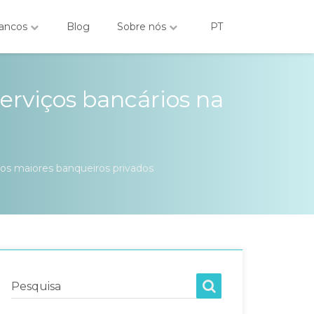
ancos
Blog
Sobre nós
PT
serviços bancários na
elos maiores banqueiros privados
Pesquisa