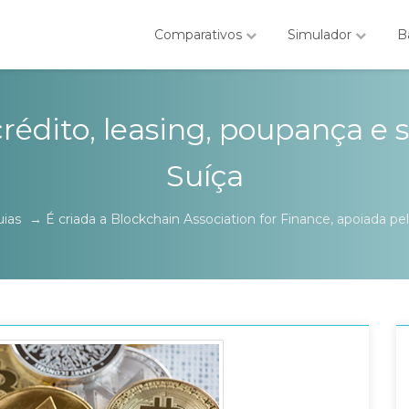
Comparativos
Simulador
B
crédito, leasing, poupança e 
Suíça
uias
→
É criada a Blockchain Association for Finance, apoiada p