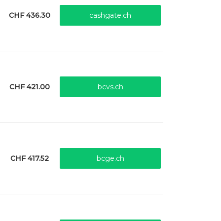
CHF 436.30
cashgate.ch
CHF 421.00
bcvs.ch
CHF 417.52
bcge.ch