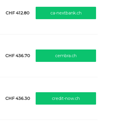
CHF 412.80
ca-nextbank.ch
CHF 436.70
cembra.ch
CHF 436.30
credit-now.ch