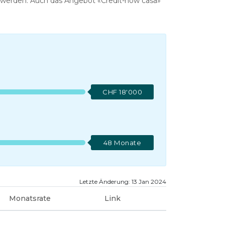
n werden. Auch das Angebot «Credit-now casa»
CHF 18'000
48 Monate
Letzte Änderung: 13 Jan 2024
Monatsrate
Link