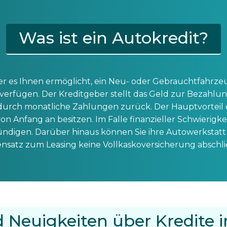
Was ist ein Autokredit?
 der es Ihnen ermöglicht, ein Neu- oder Gebrauchtfahr
l verfügen. Der Kreditgeber stellt das Geld zur Bezahl
n durch monatliche Zahlungen zurück. Der Hauptvorteil
von Anfang an besitzen. Im Falle finanzieller Schwierigke
digen. Darüber hinaus können Sie ihre Autowerkstatt f
nsatz zum Leasing keine Vollkaskoversicherung abschli
 Neuigkeiten über Kredite i