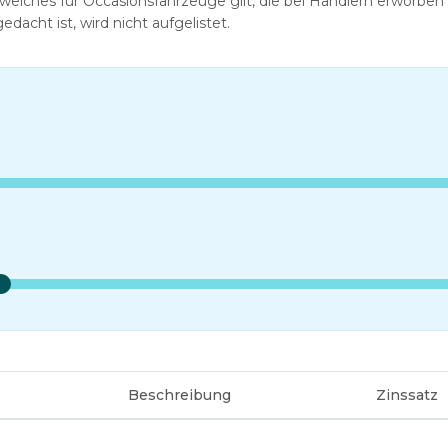
welches für Occasionsfahrzeuge gilt, die bei Händlern erworbe
cht ist, wird nicht aufgelistet.
Beschreibung
Zinssatz