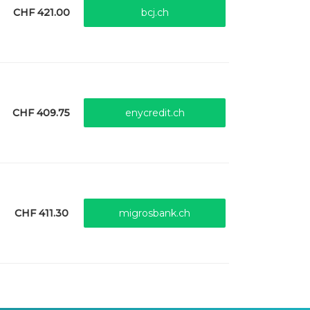
CHF 421.00
bcj.ch
CHF 409.75
enycredit.ch
CHF 411.30
migrosbank.ch