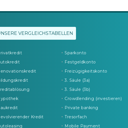
UNSERE VERGLEICHSTABELLEN
rivatkredit
Sparkonto
utokredit
Festgeldkonto
enovationskredit
Freizügigkeitskonto
ildungskredit
3. Säule (3a)
reditablösung
3. Säule (3b)
ypothek
Crowdlending (investieren)
aukredit
Private banking
evolvierender Kredit
Tresorfach
utoleasing
Mobile Payment