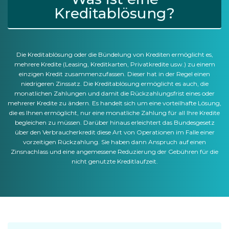
Kreditablösung?
Die Kreditablösung oder die Bündelung von Krediten ermöglicht es,
mehrere Kredite (Leasing, Kreditkarten, Privatkredite usw.) zu einem
einzigen Kredit zusammenzufassen. Dieser hat in der Regel einen
niedrigeren Zinssatz. Die Kreditablösung ermöglicht es auch, die
monatlichen Zahlungen und damit die Rückzahlungsfrist eines oder
mehrerer Kredite zu ändern. Es handelt sich um eine vorteilhafte Lösung,
die es Ihnen ermöglicht, nur eine monatliche Zahlung für all Ihre Kredite
begleichen zu müssen. Darüber hinaus erleichtert das Bundesgesetz
über den Verbraucherkredit diese Art von Operationen im Falle einer
vorzeitigen Rückzahlung. Sie haben dann Anspruch auf einen
Zinsnachlass und eine angemessene Reduzierung der Gebühren für die
nicht genutzte Kreditlaufzeit.