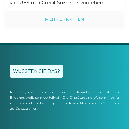
von UBS und Credit Suisse hervorgehen
MEHR ERFAHREN
WUSSTEN SIE DAS?
Im Gegensatz zu traditionellen Privatkrediten ist ein
Bildungskredit sehr vorteilhaft. Die Zinssätze sind oft sehr niedrig
und es ist nicht notwendig, den Kredit vor Abschluss des Studiums
zurückzuzahlen.