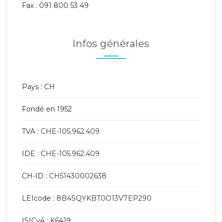
Fax : 091 800 53 49
Infos générales
Pays : CH
Fondé en 1952
TVA :
CHE-105.962.409
IDE :
CHE-105.962.409
CH-ID :
CH51430002638
LEIcode :
8B4SQYKBT0O13V7EP290
ISICv4 : K6419