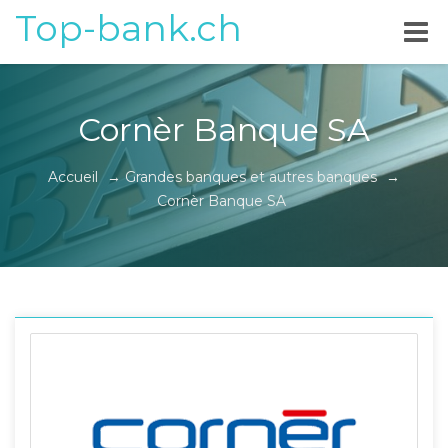
Top-bank.ch
Cornèr Banque SA
Accueil
→
Grandes banques et autres banques
→
Cornèr Banque SA