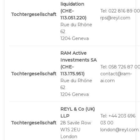
liquidation
(CHE-
Tel: 022 816 89 00
Tochtergesellschaft
113.051.220)
rps@reyl.com
Rue du Rhône
62
1204 Geneva
RAM Active
Investments SA
(CHE-
Tel: 058 726 87 0
Tochtergesellschaft
113.175.951)
contact@ram-
Rue du Rhône
ai.com
62
1204 Geneva
REYL & Co (UK)
LLP
Tel: +44 203 696
Tochtergesellschaft
28 Savile Row
03 00
W1S 2EU
london@reyl.com
London