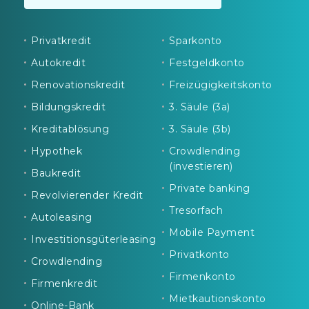
Privatkredit
Sparkonto
Autokredit
Festgeldkonto
Renovationskredit
Freizügigkeitskonto
Bildungskredit
3. Säule (3a)
Kreditablösung
3. Säule (3b)
Hypothek
Crowdlending
(investieren)
Baukredit
Private banking
Revolvierender Kredit
Tresorfach
Autoleasing
Mobile Payment
Investitionsgüterleasing
Privatkonto
Crowdlending
Firmenkonto
Firmenkredit
Mietkautionskonto
Online-Bank