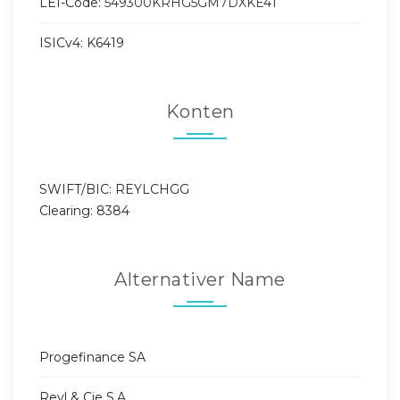
LEI-Code:
549300KRHG5GM7DXKE41
ISICv4: K6419
Konten
SWIFT/BIC: REYLCHGG
Clearing: 8384
Alternativer Name
Progefinance SA
Reyl & Cie S.A.