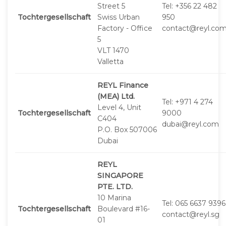
Street 5
Tel: +356 22 482
Tochtergesellschaft
Swiss Urban
950
Factory - Office
contact@reyl.co
5
VLT 1470
Valletta
REYL Finance
(MEA) Ltd.
Tel: +971 4 274
Level 4, Unit
Tochtergesellschaft
9000
C404
dubai@reyl.com
P.O. Box 507006
Dubai
REYL
SINGAPORE
PTE. LTD.
10 Marina
Tel: 065 6637 9396
Tochtergesellschaft
Boulevard #16-
contact@reyl.sg
01