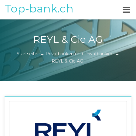
Top-bank.ch
REYL & Cie AG
Startseite
→
Privatbanken und Privatbankier
→
REYL & Cie AG