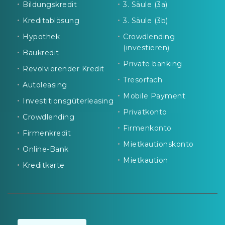
Bildungskredit
3. Säule (3a)
Kreditablösung
3. Säule (3b)
Hypothek
Crowdlending
(investieren)
Baukredit
Private banking
Revolvierender Kredit
Tresorfach
Autoleasing
Mobile Payment
Investitionsgüterleasing
Privatkonto
Crowdlending
Firmenkonto
Firmenkredit
Mietkautionskonto
Online-Bank
Mietkaution
Kreditkarte