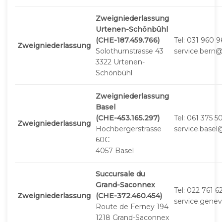
Zweigniederlassung
Urtenen-Schönbühl
(CHE-187.459.766)
Tel: 031 960 
Zweigniederlassung
Solothurnstrasse 43
service.bern
3322 Urtenen-
Schönbühl
Zweigniederlassung
Basel
(CHE-453.165.297)
Tel: 061 375 5
Zweigniederlassung
Hochbergerstrasse
service.base
60C
4057 Basel
Succursale du
Grand-Saconnex
Tel: 022 761 6
Zweigniederlassung
(CHE-372.460.454)
service.gene
Route de Ferney 194
1218 Grand-Saconnex