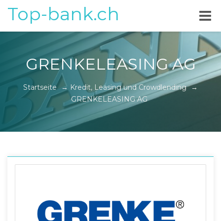
Top-bank.ch
GRENKELEASING AG
Startseite
→
Kredit, Leasing und Crowdlending
→
GRENKELEASING AG