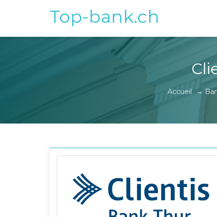
Top-bank.ch
Cli
Accueil
→
Ban