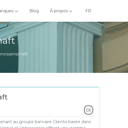
anques
Blog
À propos
FR
haft
Genossenschaft
aft
DE
enant au groupe bancaire Clientis basée dans