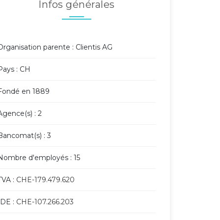
Infos générales
Organisation parente : Clientis AG
Pays : CH
Fondé en 1889
Agence(s) : 2
Bancomat(s) : 3
Nombre d'employés : 15
TVA :
CHE-179.479.620
IDE :
CHE-107.266.203