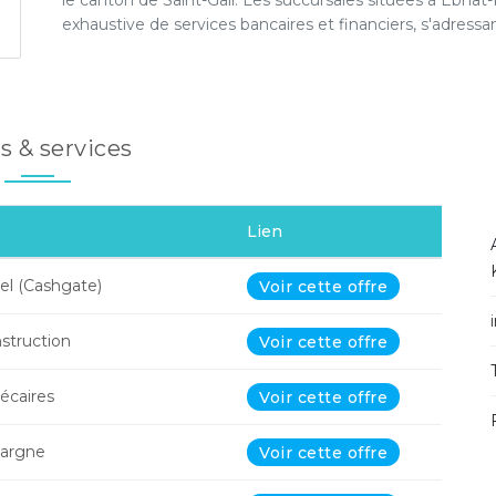
le canton de Saint-Gall. Les succursales situées à Ebn
exhaustive de services bancaires et financiers, s'adressan
s & services
Lien
el (Cashgate)
Voir cette offre
nstruction
Voir cette offre
écaires
Voir cette offre
argne
Voir cette offre