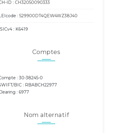
CH-ID :
CH32050090333
LEIcode :
529900DT4QEW4WZ38J40
ISICv4 : K6419
Comptes
Compte : 30-38245-0
SWIFT/BIC : RBABCH22977
Clearing : 6977
Nom alternatif