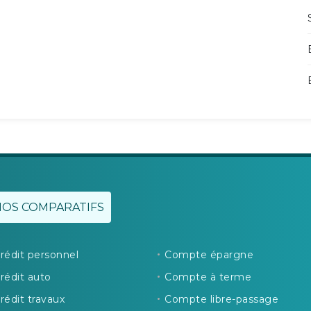
NOS COMPARATIFS
rédit personnel
Compte épargne
rédit auto
Compte à terme
rédit travaux
Compte libre-passage