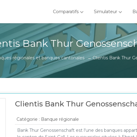
Comparatifs
Simulateur
B
entis Bank Thur Genossensc
ques régionales et banques cantonales
→
Clientis Bank Thur 
Clientis Bank Thur Genossensch
Catégorie : Banque régionale
Bank Thur Genossenschaft est l'une des banques appart