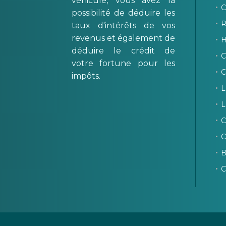
véhicule, vous avez la
C
possibilité de déduire les
R
taux d'intérêts de vos
revenus et également de
H
déduire le crédit de
C
votre fortune pour les
C
impôts.
L
L
C
C
B
C