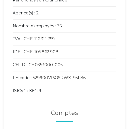
Par Charles von Graffenried
Agence(s) : 2
Nombre d'employés : 35
TVA :
CHE-116.311.759
IDE :
CHE-105.862.908
CH-ID :
CH03530001005
LEIcode :
529900VI6GSRWXT95F86
ISICv4 : K6419
Comptes