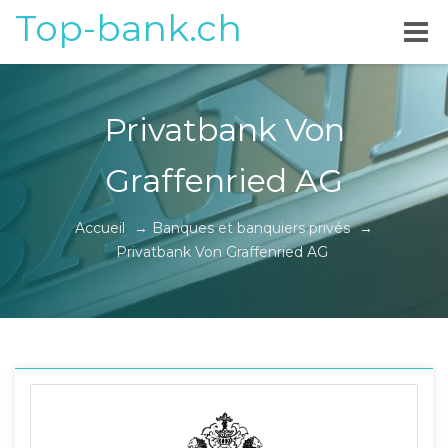
Top-bank.ch
Privatbank Von
Graffenried AG
Accueil
→
Banques et banquiers privés
→
Privatbank Von Graffenried AG