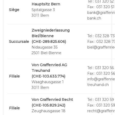
Tel : 031 320 52
Hauptsitz Bern
Fax : 031 320 51
Siège
Spitalgasse 3
bank@graffenri
3011 Bern
bank.ch
Zweigniederlassung
Biel/Bienne
Tel : 032 328 73
Succursale
(CHE-289.825.606)
Fax : 032 328 7
Nidaugasse 35
biel@graffenrie
2501 Biel-Bienne
Von Graffenried AG
Tel : 031 320 56
Treuhand
Fax : 031 320 56
Filiale
(CHE-103.633.774)
info@graffenrie
Waaghausgasse 1
treuhand.ch
3011 Bern
Von Graffenried Recht
Tel : 031 320 59 
(CHE-105.829.242)
Fax : 031 320 59
Filiale
Zeughausgasse 18
recht@graffenr