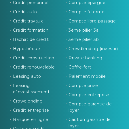
Crédit personnel
Compte épargne
Crédit auto
Compte à terme
Crédit travaux
Compte libre-passage
Crédit formation
3ème pilier 3a
Rachat de crédit
3ème pilier 3b
Hypothèque
Crowdlending (investir)
Crédit construction
Private banking
Crédit renouvelable
Coffre-fort
Leasing auto
Paiement mobile
Leasing
Compte privé
d’investissement
Compte entreprise
Crowdlending
Compte garantie de
Crédit entreprise
loyer
Banque en ligne
Caution garantie de
loyer
Carte de crédit