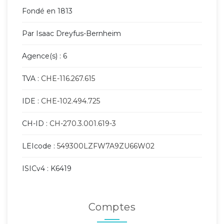
Fondé en 1813
Par Isaac Dreyfus-Bernheim
Agence(s) : 6
TVA :
CHE-116.267.615
IDE :
CHE-102.494.725
CH-ID :
CH-270.3.001.619-3
LEIcode :
549300LZFW7A9ZU66W02
ISICv4 : K6419
Comptes