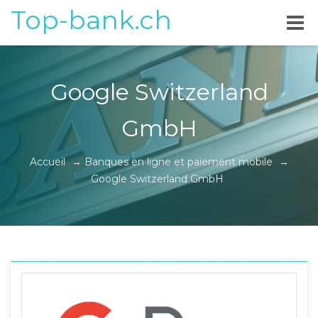
Top-bank.ch
Google Switzerland
GmbH
Accueil
→
Banques en ligne et paiement mobile
→
Google Switzerland GmbH