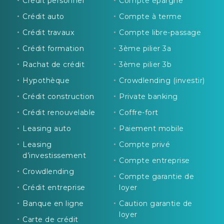
Crédit personnel
Compte épargne
Crédit auto
Compte à terme
Crédit travaux
Compte libre-passage
Crédit formation
3ème pilier 3a
Rachat de crédit
3ème pilier 3b
Hypothèque
Crowdlending (investir)
Crédit construction
Private banking
Crédit renouvelable
Coffre-fort
Leasing auto
Paiement mobile
Leasing
Compte privé
d’investissement
Compte entreprise
Crowdlending
Compte garantie de
Crédit entreprise
loyer
Banque en ligne
Caution garantie de
loyer
Carte de crédit