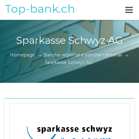
Top-bank.ch
Sparkasse Schwyz AG
Homepage
→
Banche regionali e banche cantonali
→
Sparkasse Schwyz AG