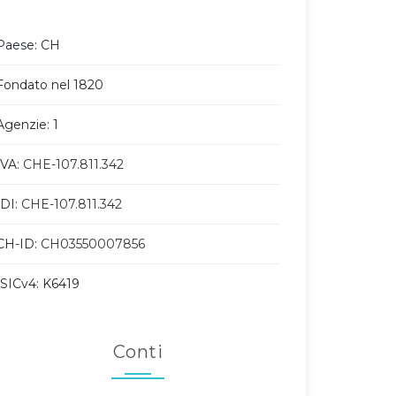
Paese: CH
Fondato nel 1820
Agenzie: 1
IVA:
CHE-107.811.342
IDI:
CHE-107.811.342
CH-ID:
CH03550007856
ISICv4: K6419
Conti