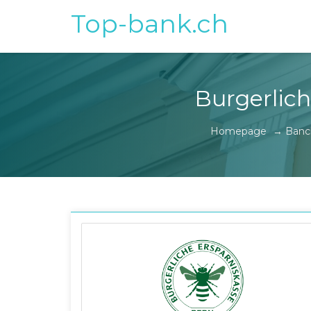
Top-bank.ch
Burgerlich
Homepage
→
Banch