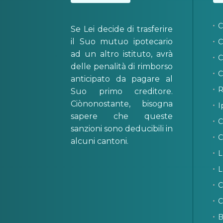
C
Se Lei decide di trasferire
il Suo mutuo ipotecario
C
ad un altro istituto, avrà
C
delle penalità di rimborso
C
anticipato da pagare al
R
Suo primo creditore.
Ciònonostante, bisogna
I
sapere che queste
C
sanzioni sono deducibili in
C
alcuni cantoni.
L
L
C
C
B