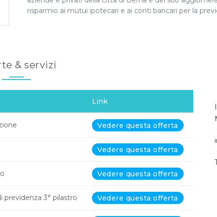
aziende e privati della città di Berna e del suo agglomerat
risparmio ai mutui ipotecari e ai conti bancari per la prev
te & servizi
Link
uzione
Vedere questa offerta
Vedere questa offerta
io
Vedere questa offerta
previdenza 3° pilastro
Vedere questa offerta