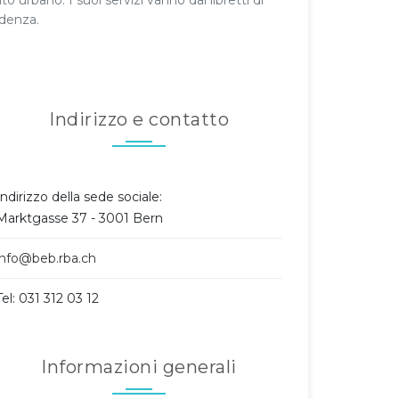
o urbano. I suoi servizi vanno dai libretti di
idenza.
Indirizzo e contatto
Indirizzo della sede sociale:
Marktgasse 37 - 3001 Bern
info@beb.rba.ch
Tel: 031 312 03 12
Informazioni generali