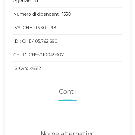
Agenzie: 111
Numero di dipendenti: 1550
IVA:
CHE-116.301.198
IDI:
CHE-105.762.690
CH-ID:
CH55010049307
ISICv4: K6512
Conti
Nome alternativo