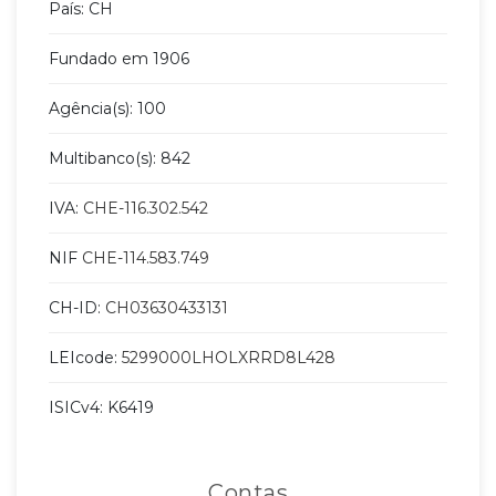
País: CH
Fundado em 1906
Agência(s): 100
Multibanco(s): 842
IVA:
CHE-116.302.542
NIF
CHE-114.583.749
CH-ID:
CH03630433131
LEIcode:
5299000LHOLXRRD8L428
ISICv4: K6419
Contas