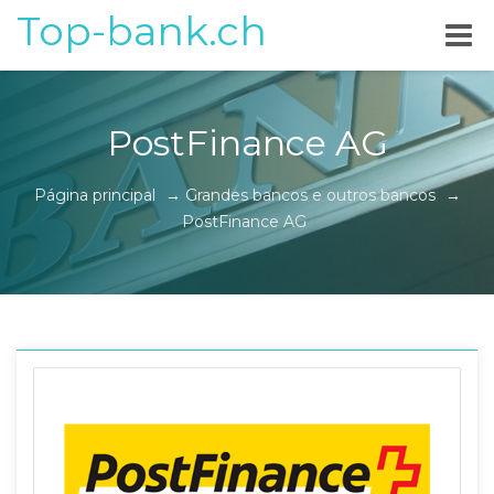
Top-bank.ch
PostFinance AG
Página principal
→
Grandes bancos e outros bancos
→
PostFinance AG