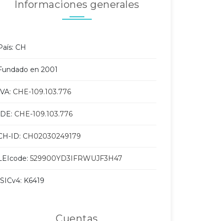
Informaciones generales
País: CH
Fundado en 2001
IVA:
CHE-109.103.776
IDE:
CHE-109.103.776
CH-ID:
CH02030249179
LEIcode:
529900YD3IFRWUJF3H47
ISICv4: K6419
Cuentas