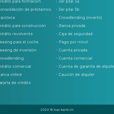
rédito para formación
3er pilar 3a
onsolidación de préstamos
3er pilar 3b
ipoteca
Crowdlending (invertir)
rédito para construcción
Banca privada
rédito revolvente
Caja de seguridad
easing para el coche
Pago por móvil
easing de inversión
Cuenta privada
rowdlending
Cuenta comercial
rédito comercial
Cuenta de garantía de alquile
anca online
Caución de alquiler
arjeta de crédito
2020 © top-bank.ch