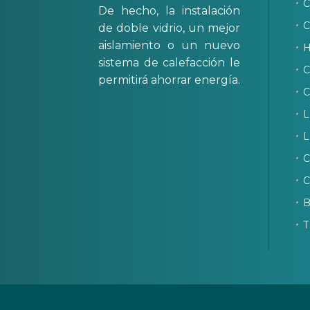
C
De hecho, la instalación
C
de doble vidrio, un mejor
aislamiento o un nuevo
H
sistema de calefacción le
C
permitirá ahorrar energía.
C
L
L
C
C
B
T