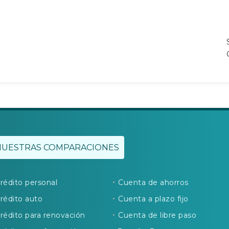
NUESTRAS COMPARACIONES
rédito personal
Cuenta de ahorros
rédito auto
Cuenta a plazo fijo
rédito para renovación
Cuenta de libre paso