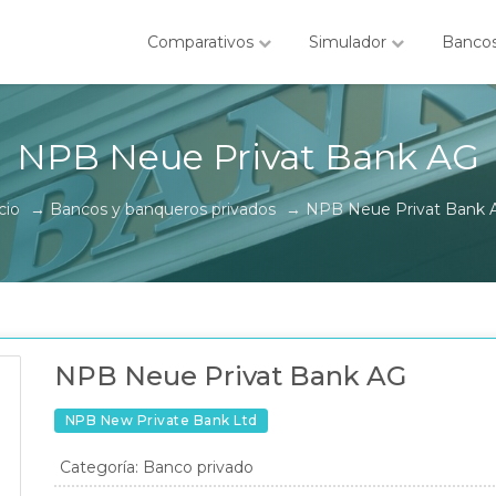
Comparativos
Simulador
Banco
NPB Neue Privat Bank AG
cio
→
Bancos y banqueros privados
→
NPB Neue Privat Bank 
NPB Neue Privat Bank AG
NPB New Private Bank Ltd
Categoría: Banco privado