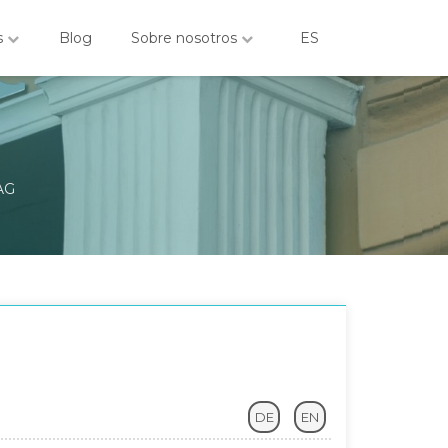
s
Blog
Sobre nosotros
ES
AG
DE
EN